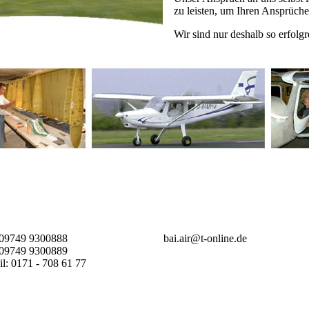
zu leisten, um Ihren Ansprüch
Wir sind nur deshalb so erfolgr
 09749 9300888
bai.air@t-online.de
 09749 9300889
l: 0171 - 708 61 77