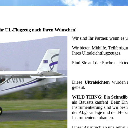
ren Ihr UL-Flugzeug nach Ihren Wünschen!
Wir sind Ihr Partner, wenn es
Wir bieten Mithilfe, Teilfert
Ihres Ultraleichtflugzeuges.
Sind Sie auf der Suche nach t
Diese
Ultraleichten
wurden u
gebaut.
WILD THING:
Ein
Schnellb
als Bausatz kaufen! Beim Ein
Instrumentierung sind wir best
der Abgasanlage und der Heiz
Instrumenteneinbauten.
Unser Anspruch an uns selbst is